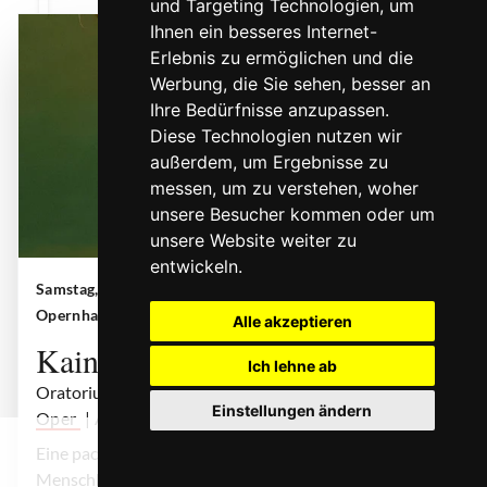
und Targeting Technologien, um
Ihnen ein besseres Internet-
Erlebnis zu ermöglichen und die
Werbung, die Sie sehen, besser an
Ihre Bedürfnisse anzupassen.
Diese Technologien nutzen wir
außerdem, um Ergebnisse zu
messen, um zu verstehen, woher
unsere Besucher kommen oder um
unsere Website weiter zu
entwickeln.
Samstag, 14. November 2026 | 19:30 Uhr
|
Kain und Abel
| © Teresa Rothwangl
Opernhaus Köln
Alle akzeptieren
Kain und Abel
Ich lehne ab
Oratorium in zwei Teilen
Einstellungen ändern
Oper
| Alessandro Scarlatti
0
Eine packende Dramatisierung des ersten Mordes der
Menschheit, gekleidet in virtuose Barockklänge.