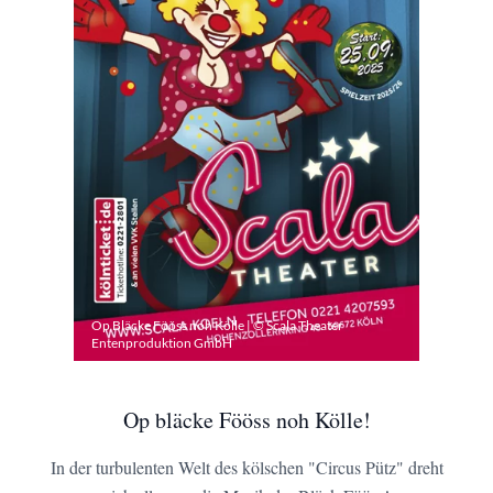
Op Bläcke Fööss noh Kölle | © Scala Theater
Entenproduktion GmbH
Op bläcke Fööss noh Kölle!
In der turbulenten Welt des kölschen "Circus Pütz" dreht