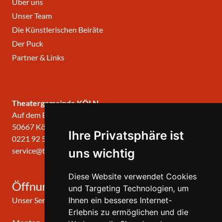
Über uns
Unser Team
Die Künstlerischen Beiräte
Der Puck
Partner & Links
Theatergemeinde KÖLN
Auf dem Berlich 34
50667 Köln
Ihre Privatsphäre ist
0221 92 57 420
service@theatergemeinde-koeln.de
uns wichtig
Diese Website verwendet Cookies
Öffnungszeiten
und Targeting Technologien, um
Ihnen ein besseres Internet-
Unser Service-Center ist zu folgenden Zeiten geöffnet
Erlebnis zu ermöglichen und die