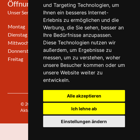
Öffnungszeiten
und Targeting Technologien, um
Unser Service-Center ist zu folgenden Zeiten geöffnet
Ihnen ein besseres Internet-
Erlebnis zu ermöglichen und die
Montag
10:00 Uhr - 12:00 Uhr
Werbung, die Sie sehen, besser an
Dienstag
10:00 Uhr - 12:00 Uhr
Ihre Bedürfnisse anzupassen.
Diese Technologien nutzen wir
Mittwoch
10:00 Uhr - 12:00 Uhr
außerdem, um Ergebnisse zu
Donnerstag
10:00 Uhr - 12:00 Uhr
messen, um zu verstehen, woher
Freitag
geschlossen
unsere Besucher kommen oder um
unsere Website weiter zu
entwickeln.
Alle akzeptieren
© 2026 | Theatergemeinde KÖLN | 2026/27 | Letzte
Ich lehne ab
Aktualisierung: Freitag, 07. August 2026, 19:30 Uhr
Einstellungen ändern
0