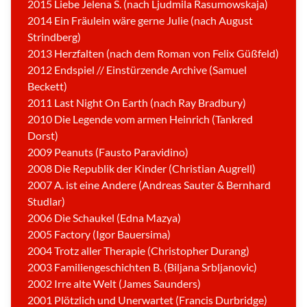
2015 Liebe Jelena S. (nach Ljudmila Rasumowskaja)
2014 Ein Fräulein wäre gerne Julie (nach August
Strindberg)
2013 Herzfalten (nach dem Roman von Felix Güßfeld)
2012 Endspiel // Einstürzende Archive (Samuel
Beckett)
2011 Last Night On Earth (nach Ray Bradbury)
2010 Die Legende vom armen Heinrich (Tankred
Dorst)
2009 Peanuts (Fausto Paravidino)
2008 Die Republik der Kinder (Christian Augrell)
2007 A. ist eine Andere (Andreas Sauter & Bernhard
Studlar)
2006 Die Schaukel (Edna Mazya)
2005 Factory (Igor Bauersima)
G
h
2004 Trotz aller Therapie (Christopher Durang)
e
t
2003 Familiengeschichten B. (Biljana Srbljanovic)
t
o
2002 Irre alte Welt (James Saunders)
F
a
2001 Plötzlich und Unerwartet (Francis Durbridge)
u