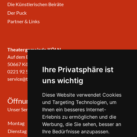
Die Künstlerischen Beiräte
Der Puck
Partner & Links
Theatergemeinde KÖLN
Auf dem Berlich 34
50667 Köln
Ihre Privatsphäre ist
0221 92 57 420
service@theatergemeinde-koeln.de
uns wichtig
Diese Website verwendet Cookies
Öffnungszeiten
und Targeting Technologien, um
Unser Service-Center ist zu folgenden Zeiten geöffnet
Ihnen ein besseres Internet-
Erlebnis zu ermöglichen und die
Montag
10:00 Uhr - 12:00 Uhr
Werbung, die Sie sehen, besser an
Dienstag
10:00 Uhr - 12:00 Uhr
Ihre Bedürfnisse anzupassen.