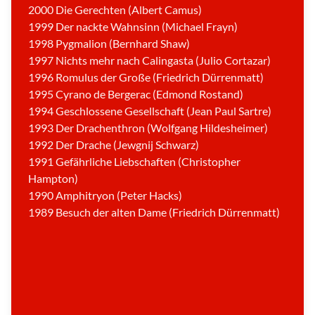
s
2000 Die Gerechten (Albert Camus)
t
|
1999 Der nackte Wahnsinn (Michael Frayn)
©
J
1998 Pygmalion (Bernhard Shaw)
u
n
1997 Nichts mehr nach Calingasta (Julio Cortazar)
g
e
1996 Romulus der Große (Friedrich Dürrenmatt)
T
h
1995 Cyrano de Bergerac (Edmond Rostand)
e
a
1994 Geschlossene Gesellschaft (Jean Paul Sartre)
t
e
1993 Der Drachenthron (Wolfgang Hildesheimer)
r
g
1992 Der Drache (Jewgnij Schwarz)
e
m
1991 Gefährliche Liebschaften (Christopher
e
i
Hampton)
n
d
1990 Amphitryon (Peter Hacks)
e
K
1989 Besuch der alten Dame (Friedrich Dürrenmatt)
ö
l
n