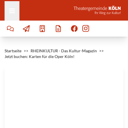
Zum Inhalt springen
e
r
|
©
T
e
r
e
s
a
R
o
t
h
Startseite
w
>>
RHEINKULTUR - Das Kultur-Magazin
>>
a
Jetzt buchen: Karten für die Oper Köln!
n
g
l