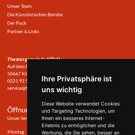
Unser Team
Die Künstlerischen Beiräte
Der Puck
Partner & Links
Theatergemeinde KÖLN
Auf dem Berlich 34
50667 Köln
Ihre Privatsphäre ist
0221 92 57 420
service@theatergemeinde-koeln.de
uns wichtig
Diese Website verwendet Cookies
Öffnungszeiten
und Targeting Technologien, um
Unser Service-Center ist zu folgenden Zeiten geöffnet
Ihnen ein besseres Internet-
Erlebnis zu ermöglichen und die
Montag
10:00 Uhr - 12:00 Uhr
Werbung, die Sie sehen, besser an