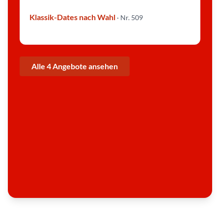
a
u
l
Klassik-Dates nach Wahl
· Nr. 509
|
©
S
a
n
d
r
a
Alle 4 Angebote ansehen
T
h
e
n