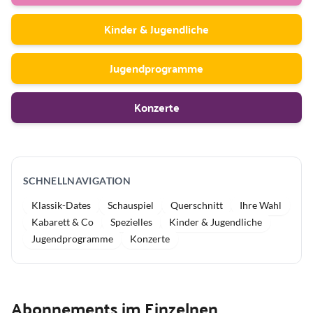
M
m
e
u
u
h
d
Kinder & Jugendliche
s
i
i
y
n
a
A
k
Jugendprogramme
g
u
n
Konzerte
SCHNELLNAVIGATION
Klassik-Dates
Schauspiel
Querschnitt
Ihre Wahl
Kabarett & Co
Spezielles
Kinder & Jugendliche
Jugendprogramme
Konzerte
Abonnements im Einzelnen