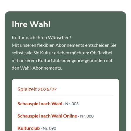
Ihre Wahl
Kultur nach Ihren Wünschen!
Mit unseren flexiblen Abonnements entscheiden Sie
selbst, wie Sie Kultur erleben möchten: Ob flexibel
D
u
mit unserem KulturClub oder genre-gebunden mit
m
u
den Wahl-Abonnements.
s
t
d
i
c
h
Spielzeit 2026/27
e
n
t
s
Schauspiel nach Wahl
c
· Nr. 008
h
e
i
Schauspiel nach Wahl Online
· Nr. 080
d
e
n
Kulturclub
!
· Nr. 090
|