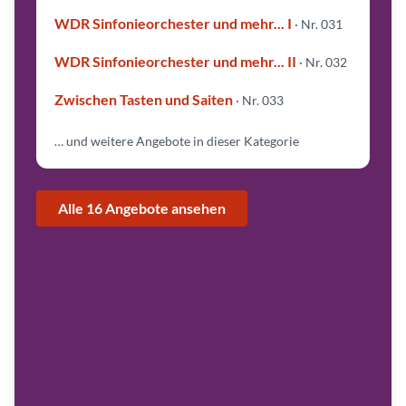
WDR Sinfonieorchester und mehr... I
· Nr. 031
A
WDR Sinfonieorchester und mehr... II
· Nr. 032
y
n
u
Zwischen Tasten und Saiten
· Nr. 033
r
|
©
M
… und weitere Angebote in dieser Kategorie
u
h
s
i
n
A
Alle 16 Angebote ansehen
k
g
u
n