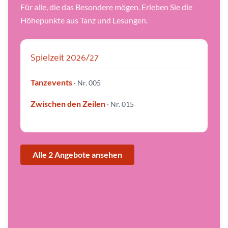
e
Für alle, die das Besondere mögen. Erleben Sie die
N
a
Höhepunkte aus Tanz und Lesungen.
c
h
t
d
e
r
Spielzeit 2026/27
L
e
s
b
Tanzevents
e
· Nr. 005
n
|
©
Zwischen den Zeilen
· Nr. 015
M
a
r
c
e
l
U
r
Alle 2 Angebote ansehen
l
a
u
b