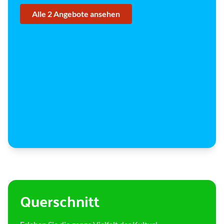
u
p
Alle 2 Angebote ansehen
f
e
l
d
Querschnitt