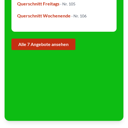
Querschnitt Freitags
s
· Nr. 105
e
|
©
Querschnitt Wochenende
· Nr. 106
M
a
r
c
e
l
U
r
Alle 7 Angebote ansehen
l
a
u
b