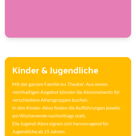
Kinder & Jugendliche
Mit der ganzen Familie ins Theater: Aus einem
reichhaltigen Angebot können Sie Abonnements für
verschiedene Altersgruppen buchen.
In den Kinder-Abos finden die Aufführungen jeweils
am Wochenende nachmittags statt.
Die Jugend-Abos eignen sich hervorragend für
Jugendliche ab 15 Jahren.