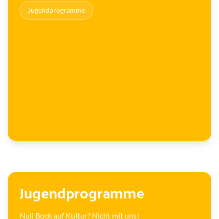
H
Jugendprogramme
o
r
n
e
Jugendprogramme
Null Bock auf Kultur? Nicht mit uns!