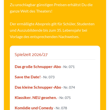
Zu unschlagbar günstigen Preisen erhältst Du die
ganze Welt des Theaters!
Der ermäßigte Abopreis gilt für Schüler, Studenten
und Auszubildende bis zum 35. Lebensjahr bei
Vorlage des entsprechenden Nachweises.
I
M
A
G
I
Spielzeit 2026/27
N
E
-
W
e
Das große Schnupper-Abo
· Nr. 071
l
t
o
Save the Date!
h
· Nr. 073
n
e
u
Das kleine Schnupper-Abo
· Nr. 074
n
s
|
Klassiker. NEU gesehen.
©
· Nr. 075
S
t
u
Komödie und Comedy
· Nr. 078
d