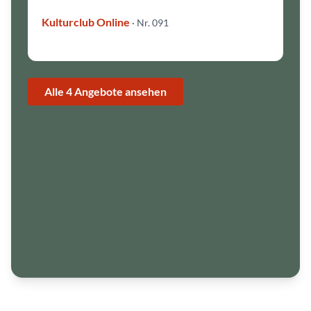
©
B
Kulturclub Online
· Nr. 091
i
r
g
i
t
H
u
p
Alle 4 Angebote ansehen
f
e
l
d