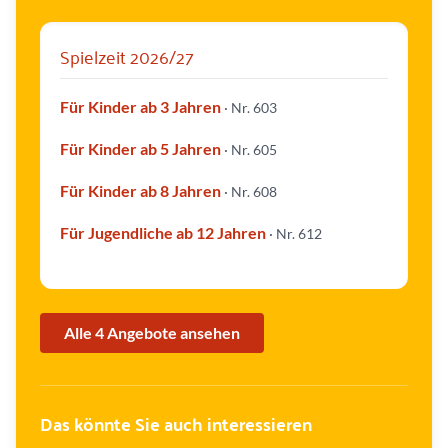
Spielzeit 2026/27
Für Kinder ab 3 Jahren
· Nr. 603
Für Kinder ab 5 Jahren
· Nr. 605
T
r
ä
Für Kinder ab 8 Jahren
· Nr. 608
u
m
w
e
Für Jugendliche ab 12 Jahren
· Nr. 612
i
t
e
r
!
|
©
C
Alle 4 Angebote ansehen
h
r
i
s
t
o
p
Das könnte Sie auch interessieren
h
e
r