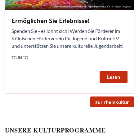
Der Kölnische Förderverein für Jugend und Kultur e.V.
| © Meyer Originals
Ermöglichen Sie Erlebnisse!
Spenden Sie - es lohnt sich! Werden Sie Förderer im
Kölnischen Förderverein für Jugend und Kultur e.V.
und unterstützen Sie unsere kulturelle Jugendarbeit!
TG INFO
K
a
Lesen
m
m
e
r
s
p
i
zur rheinkultur
e
D
l
u
e
m
#
D
u
1
i
s
E
e
t
i
UNSERE KULTURPROGRAMME
O
d
F
f
r
S
i
r
e
e
D
a
c
ä
r