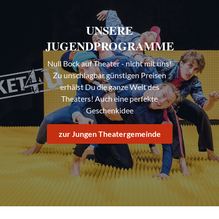
UNSERE
JUGENDPROGRAMME
Null Bock auf Theater - nicht mit uns!
Zu unschlagbar günstigen Preisen
erhälst Du die ganze Welt des
Theaters! Auch eine perfekte
Geschenkidee
zur Jungen Theatergemeinde