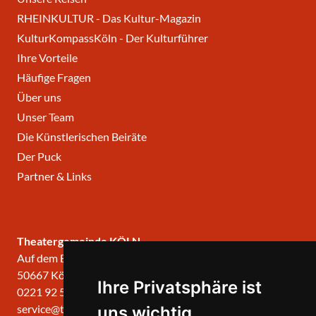
RHEINKULTUR - Das Kultur-Magazin
KulturKompassKöln - Der Kulturführer
Ihre Vorteile
Häufige Fragen
Über uns
Unser Team
Die Künstlerischen Beiräte
Der Puck
Partner & Links
Theatergemeinde KÖLN
Auf dem Berlich 34
50667 Köln
Ihre Privatsphäre ist
0221 92 57 420
service@theatergemeinde-koeln.de
uns wichtig