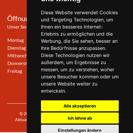
Diese Website verwendet Cookies
Öffnungszeiten
und Targeting Technologien, um
Unser Service-Center ist zu folgenden Zeiten geöffnet
Ihnen ein besseres Internet-
Erlebnis zu ermöglichen und die
Montag
10:00 Uhr - 12:00 Uhr
Werbung, die Sie sehen, besser an
Dienstag
10:00 Uhr - 12:00 Uhr
Ihre Bedürfnisse anzupassen.
Diese Technologien nutzen wir
Mittwoch
10:00 Uhr - 12:00 Uhr
außerdem, um Ergebnisse zu
Donnerstag
10:00 Uhr - 12:00 Uhr
messen, um zu verstehen, woher
Freitag
geschlossen
unsere Besucher kommen oder um
unsere Website weiter zu
entwickeln.
Alle akzeptieren
© 2026 | Theatergemeinde KÖLN | 2026/27 | Letzte
Ich lehne ab
Aktualisierung: Donnerstag, 06. August 2026, 10:30 Uhr
Einstellungen ändern