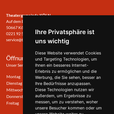
Theatergemeinde KÖLN
Auf dem Berlich 34
50667 Köln
Ihre Privatsphäre ist
0221 92 57 420
service@theatergemeinde-koeln.de
uns wichtig
Diese Website verwendet Cookies
Öffnungszeiten
und Targeting Technologien, um
Unser Service-Center ist zu folgenden Zeiten geöffnet
Ihnen ein besseres Internet-
Erlebnis zu ermöglichen und die
Montag
10:00 Uhr - 12:00 Uhr
Werbung, die Sie sehen, besser an
Dienstag
10:00 Uhr - 12:00 Uhr
Ihre Bedürfnisse anzupassen.
Diese Technologien nutzen wir
Mittwoch
10:00 Uhr - 12:00 Uhr
außerdem, um Ergebnisse zu
Donnerstag
10:00 Uhr - 12:00 Uhr
messen, um zu verstehen, woher
Freitag
geschlossen
unsere Besucher kommen oder um