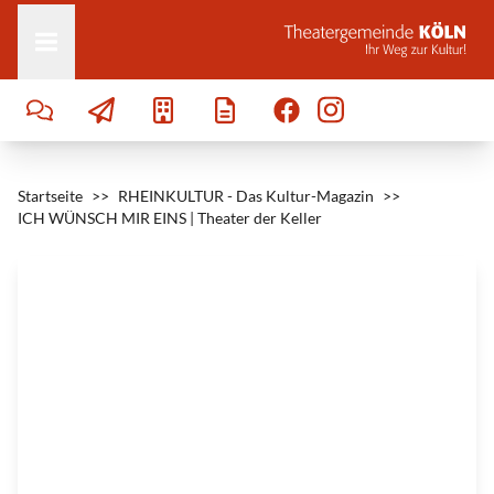
Zum Inhalt springen
i
n
s
|
©
M
e
y
e
r
O
r
i
g
Startseite
i
>>
RHEINKULTUR - Das Kultur-Magazin
>>
n
ICH WÜNSCH MIR EINS | Theater der Keller
a
l
s