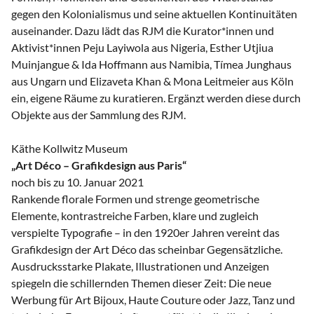
gegen den Kolonialismus und seine aktuellen Kontinuitäten
auseinander. Dazu lädt das RJM die Kurator*innen und
Aktivist*innen Peju Layiwola aus Nigeria, Esther Utjiua
Muinjangue & Ida Hoffmann aus Namibia, Tímea Junghaus
aus Ungarn und Elizaveta Khan & Mona Leitmeier aus Köln
ein, eigene Räume zu kuratieren. Ergänzt werden diese durch
Objekte aus der Sammlung des RJM.
Käthe Kollwitz Museum
„Art Déco – Grafikdesign aus Paris“
noch bis zu 10. Januar 2021
Rankende florale Formen und strenge geometrische
Elemente, kontrastreiche Farben, klare und zugleich
verspielte Typografie – in den 1920er Jahren vereint das
Grafikdesign der Art Déco das scheinbar Gegensätzliche.
Ausdrucksstarke Plakate, Illustrationen und Anzeigen
spiegeln die schillernden Themen dieser Zeit: Die neue
Werbung für Art Bijoux, Haute Couture oder Jazz, Tanz und