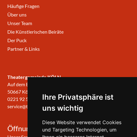
Häufige Fragen
Über uns
Unser Team
Die Künstlerischen Beiräte
Der Puck
Partner & Links
Theatergemeinde KÖLN
Auf dem Berlich 34
50667 Köln
Ihre Privatsphäre ist
0221 92 57 420
service@theatergemeinde-koeln.de
uns wichtig
Diese Website verwendet Cookies
Öffnungszeiten
und Targeting Technologien, um
Unser Service-Center ist zu folgenden Zeiten geöffnet