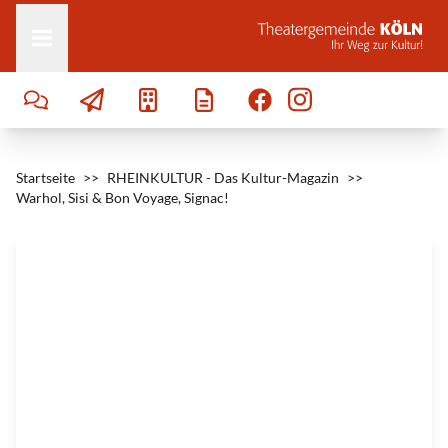
Zum Inhalt springen
p
l
e
1
9
0
9
|
©
P
a
u
l
S
Startseite
i
>>
RHEINKULTUR - Das Kultur-Magazin
>>
g
Warhol, Sisi & Bon Voyage, Signac!
n
a
c