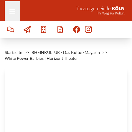
Zum Inhalt springen
e
s
|
©
H
o
r
i
z
o
n
t
T
h
Startseite
e
>>
RHEINKULTUR - Das Kultur-Magazin
>>
a
White Power Barbies | Horizont Theater
t
e
r