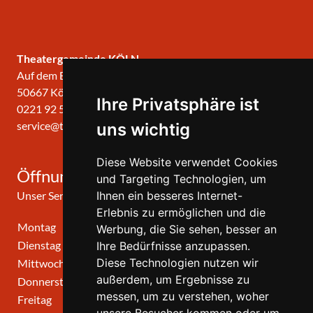
Theatergemeinde KÖLN
Auf dem Berlich 34
50667 Köln
Ihre Privatsphäre ist
0221 92 57 420
service@theatergemeinde-koeln.de
uns wichtig
Diese Website verwendet Cookies
Öffnungszeiten
und Targeting Technologien, um
Unser Service-Center ist zu folgenden Zeiten geöffnet
Ihnen ein besseres Internet-
Erlebnis zu ermöglichen und die
Montag
10:00 Uhr - 12:00 Uhr
Werbung, die Sie sehen, besser an
Dienstag
10:00 Uhr - 12:00 Uhr
Ihre Bedürfnisse anzupassen.
Diese Technologien nutzen wir
Mittwoch
10:00 Uhr - 12:00 Uhr
außerdem, um Ergebnisse zu
Donnerstag
10:00 Uhr - 12:00 Uhr
messen, um zu verstehen, woher
Freitag
geschlossen