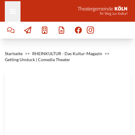
Zum Inhalt springen
k
|
©
C
h
r
i
s
t
o
p
h
e
r
Startseite
H
>>
RHEINKULTUR - Das Kultur-Magazin
>>
o
Getting Unstuck | Comedia Theater
r
n
e