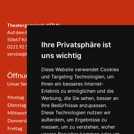
Theatergemeinde KÖLN
Auf dem Berlich 34
50667 Köln
Ihre Privatsphäre ist
0221 92 57 420
service@theatergemeinde-koeln.de
uns wichtig
Diese Website verwendet Cookies
Öffnungszeiten
und Targeting Technologien, um
Unser Service-Center ist zu folgenden Zeiten geöffnet
Ihnen ein besseres Internet-
Erlebnis zu ermöglichen und die
Montag
10:00 Uhr - 12:00 Uhr
Werbung, die Sie sehen, besser an
Dienstag
10:00 Uhr - 12:00 Uhr
Ihre Bedürfnisse anzupassen.
Diese Technologien nutzen wir
Mittwoch
10:00 Uhr - 12:00 Uhr
außerdem, um Ergebnisse zu
Donnerstag
10:00 Uhr - 12:00 Uhr
messen, um zu verstehen, woher
Freitag
geschlossen