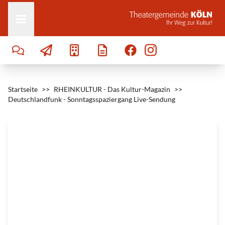
Zum Inhalt springen
e
s
i
g
n
,
N
o
r
b
e
r
t
-
Startseite
B
>>
RHEINKULTUR - Das Kultur-Magazin
>>
r
Deutschlandfunk - Sonntagsspaziergang Live-Sendung
a
l
l