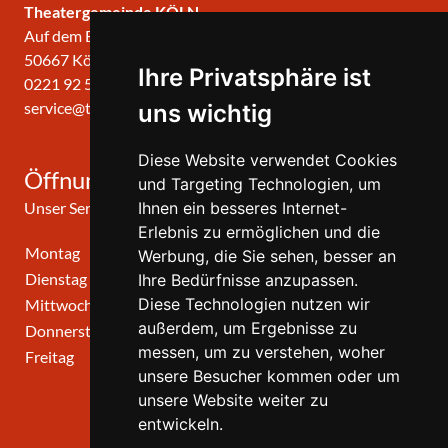
Theatergemeinde KÖLN
Auf dem Berlich 34
50667 Köln
Ihre Privatsphäre ist
0221 92 57 420
service@theatergemeinde-koeln.de
uns wichtig
Diese Website verwendet Cookies
Öffnungszeiten
und Targeting Technologien, um
Unser Service-Center ist zu folgenden Zeiten geöffnet
Ihnen ein besseres Internet-
Erlebnis zu ermöglichen und die
Montag
10:00 Uhr - 12:00 Uhr
Werbung, die Sie sehen, besser an
Dienstag
10:00 Uhr - 12:00 Uhr
Ihre Bedürfnisse anzupassen.
Diese Technologien nutzen wir
Mittwoch
10:00 Uhr - 12:00 Uhr
außerdem, um Ergebnisse zu
Donnerstag
10:00 Uhr - 12:00 Uhr
messen, um zu verstehen, woher
Freitag
geschlossen
unsere Besucher kommen oder um
unsere Website weiter zu
entwickeln.