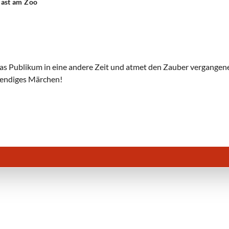
last am Zoo
as Publikum in eine andere Zeit und atmet den Zauber vergangen
lebendiges Märchen!
Der Jongleur von