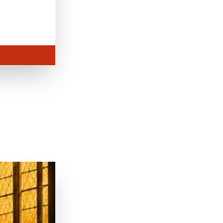
 Notre Dame
| © Urania Theater