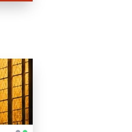
 Notre Dame
| © Urania Theater