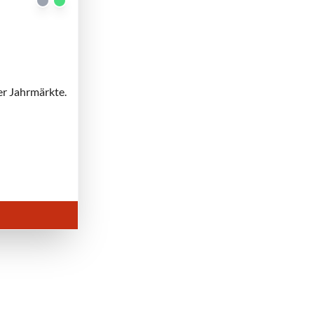
er Jahrmärkte.
 Notre Dame
| © Urania Theater