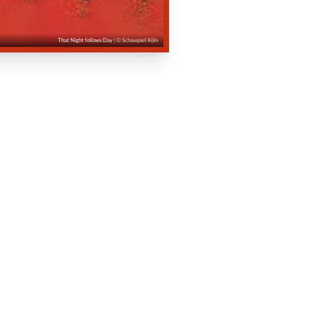
That Night follows Day
| © Schauspiel Köln