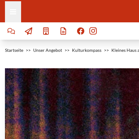
Zum Inhalt springen
Startseite
>>
Unser Angebot
>>
Kulturkompass
>>
Kleines Haus 