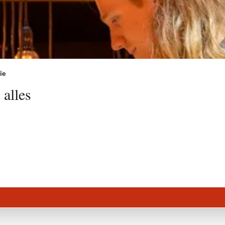
ie
alles