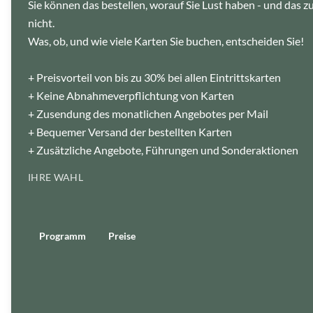
Sie können das bestellen, worauf Sie Lust haben - und das 
l
e
nicht.
u
r
Was, ob, und wie viele Karten Sie buchen, entscheiden Sie!
v
o
n
N
o
+ Preisvorteil von bis zu 30% bei allen Eintrittskarten
t
r
+ Keine Abnahmeverpflichtung von Karten
e
D
+ Zusendung des monatlichen Angebotes per Mail
a
m
+ Bequemer Versand der bestellten Karten
e
|
+ Zusätzliche Angebote, Führungen und Sonderaktionen
©
U
r
a
IHRE WAHL
n
i
a
T
h
e
a
Programm
Preise
t
e
r