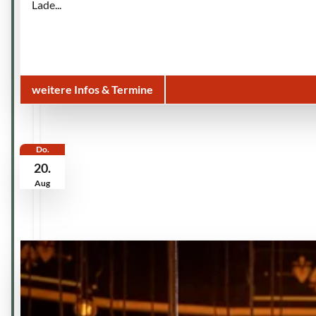
Lade...
weitere Infos & Termine
Do.
20.
Aug