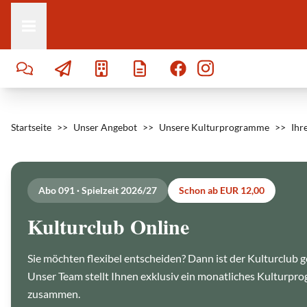
Zum Inhalt springen
Startseite
>>
Unser Angebot
>>
Unsere Kulturprogramme
>>
Ihr
Abo 091 · Spielzeit 2026/27
Schon ab EUR 12,00
Kulturclub Online
Sie möchten flexibel entscheiden? Dann ist der Kulturclub ge
D
e
r
Unser Team stellt Ihnen exklusiv ein monatliches Kulturpr
J
o
zusammen.
n
g