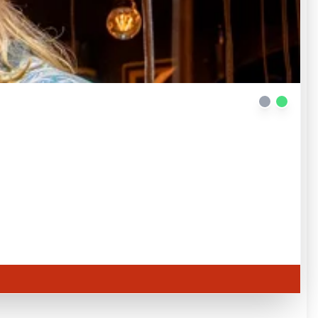
Kölner Dom im Hintergrund, vorne zwei Hände die ein Herz bilden
| © AdobeStock