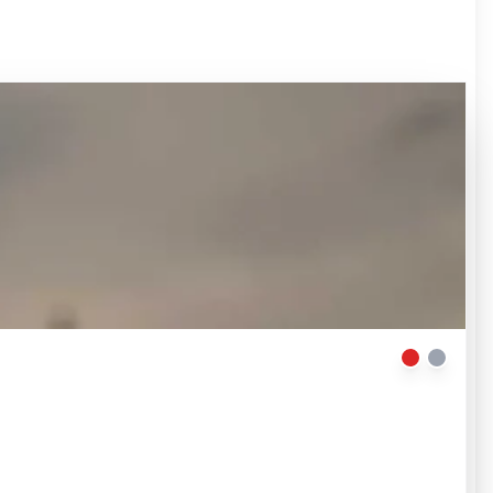
Dance me
| © Marc Montplaisir