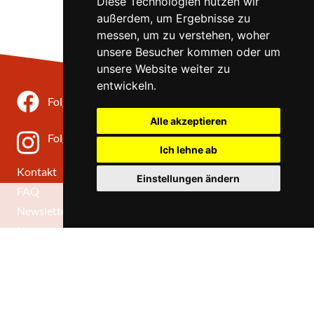
Diese Technologien nutzen wir
außerdem, um Ergebnisse zu
messen, um zu verstehen, woher
unsere Besucher kommen oder um
unsere Website weiter zu
entwickeln.
Folgen Sie uns auf Facebook
Alle akzeptieren
Folgen Sie uns auf Instagram
Ich lehne ab
Kontakt
Einstellungen ändern
FAQ
0
Newsletter
Newsletter abmelden
Allgemeine Geschäftsbedingungen
Impressum
Datenschutz
Unsere Kulturprogramme