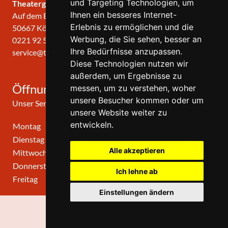
und Targeting Technologien, um
Theatergemeinde KÖLN
Ihnen ein besseres Internet-
Auf dem Berlich 34
Erlebnis zu ermöglichen und die
50667 Köln
Werbung, die Sie sehen, besser an
0221 92 57 420
Ihre Bedürfnisse anzupassen.
service@theatergemeinde-koeln.de
Diese Technologien nutzen wir
außerdem, um Ergebnisse zu
Öffnungszeiten
messen, um zu verstehen, woher
unsere Besucher kommen oder um
Unser Service-Center ist zu folgenden Zeiten geöffnet
unsere Website weiter zu
entwickeln.
Montag
10:00 Uhr - 12:00 Uhr
Dienstag
10:00 Uhr - 12:00 Uhr
Alle akzeptieren
Mittwoch
10:00 Uhr - 12:00 Uhr
Donnerstag
10:00 Uhr - 12:00 Uhr
Ich lehne ab
Freitag
geschlossen
Einstellungen ändern
0