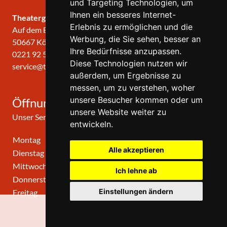
und Targeting Technologien, um
Ihnen ein besseres Internet-
Theatergemeinde KÖLN
Erlebnis zu ermöglichen und die
Auf dem Berlich 34
Werbung, die Sie sehen, besser an
50667 Köln
Ihre Bedürfnisse anzupassen.
0221 92 57 420
Diese Technologien nutzen wir
service@theatergemeinde-koeln.de
außerdem, um Ergebnisse zu
messen, um zu verstehen, woher
unsere Besucher kommen oder um
Öffnungszeiten
unsere Website weiter zu
Unser Service-Center ist zu folgenden Zeiten geöffnet
entwickeln.
Montag
10:00 Uhr - 12:00 Uhr
Alle akzeptieren
Dienstag
10:00 Uhr - 12:00 Uhr
Mittwoch
10:00 Uhr - 12:00 Uhr
Ich lehne ab
Donnerstag
10:00 Uhr - 12:00 Uhr
Einstellungen ändern
Freitag
geschlossen
0