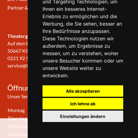
und Targeting Technologien, um
Partner & Links
Ihnen ein besseres Internet-
Erlebnis zu ermöglichen und die
Werbung, die Sie sehen, besser an
Ihre Bedürfnisse anzupassen.
Theatergemeinde KÖLN
Diese Technologien nutzen wir
Auf dem Berlich 34
außerdem, um Ergebnisse zu
50667 Köln
messen, um zu verstehen, woher
0221 92 57 420
unsere Besucher kommen oder um
service@theatergemeinde-koeln.de
unsere Website weiter zu
entwickeln.
Öffnungszeiten
Alle akzeptieren
Unser Service-Center ist zu folgenden Zeiten geöffnet
Ich lehne ab
Montag
10:00 Uhr - 12:00 Uhr
Einstellungen ändern
Dienstag
10:00 Uhr - 12:00 Uhr
Mittwoch
10:00 Uhr - 12:00 Uhr
0
Donnerstag
10:00 Uhr - 12:00 Uhr