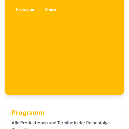
n
g
e
Programm
Preise
r
e
r
Programm
Alle Produktionen und Termine in der Reihenfolge