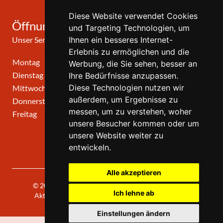
Diese Website verwendet Cookies
Öffnungszeiten
und Targeting Technologien, um
Unser Service-Center ist zu folgenden Zeiten geöffnet
Ihnen ein besseres Internet-
Erlebnis zu ermöglichen und die
Montag
10:00 Uhr - 12:00 Uhr
Werbung, die Sie sehen, besser an
Dienstag
10:00 Uhr - 12:00 Uhr
Ihre Bedürfnisse anzupassen.
Diese Technologien nutzen wir
Mittwoch
10:00 Uhr - 12:00 Uhr
außerdem, um Ergebnisse zu
Donnerstag
10:00 Uhr - 12:00 Uhr
messen, um zu verstehen, woher
Freitag
geschlossen
unsere Besucher kommen oder um
unsere Website weiter zu
entwickeln.
Alle akzeptieren
© 2026 | Theatergemeinde KÖLN | 2026/27 | Letzte
Ich lehne ab
Aktualisierung: Freitag, 07. August 2026, 9:30 Uhr
Einstellungen ändern