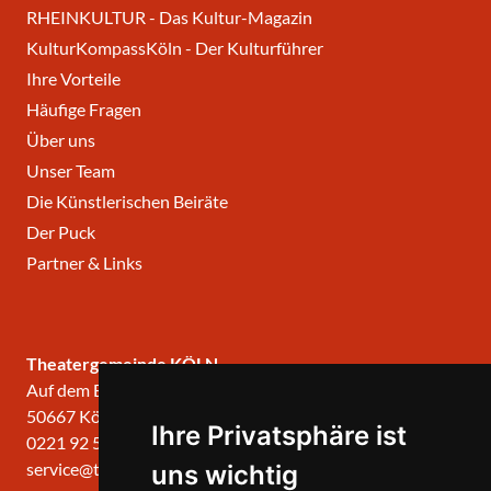
RHEINKULTUR - Das Kultur-Magazin
KulturKompassKöln - Der Kulturführer
Ihre Vorteile
Häufige Fragen
Über uns
Unser Team
Die Künstlerischen Beiräte
Der Puck
Partner & Links
Theatergemeinde KÖLN
Auf dem Berlich 34
50667 Köln
Ihre Privatsphäre ist
0221 92 57 420
service@theatergemeinde-koeln.de
uns wichtig