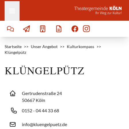
Zum Inhalt springen
Startseite
>>
Unser Angebot
>>
Kulturkompass
>>
Klüngelpütz
KLÜNGELPÜTZ
Gertrudenstraße 24
50667 Köln
0152 - 04 44 33 68
info@kluengelpuetz.de