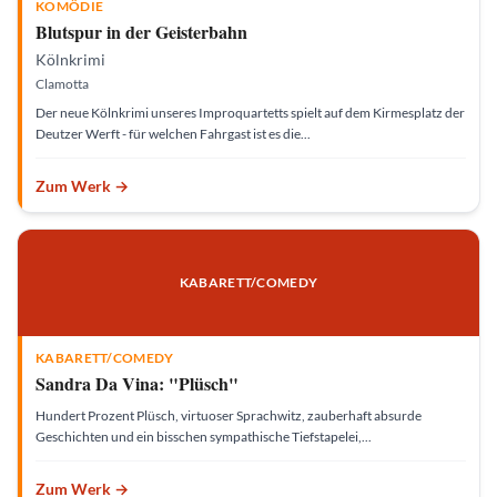
KOMÖDIE
Blutspur in der Geisterbahn
Kölnkrimi
Clamotta
Der neue Kölnkrimi unseres Improquartetts spielt auf dem Kirmesplatz der
Deutzer Werft - für welchen Fahrgast ist es die...
Zum Werk →
M
a
r
i
n
KABARETT/COMEDY
a
B
a
r
t
h
KABARETT/COMEDY
|
©
Sandra Da Vina: "Plüsch"
K
l
Hundert Prozent Plüsch, virtuoser Sprachwitz, zauberhaft absurde
ü
n
Geschichten und ein bisschen sympathische Tiefstapelei,...
g
e
l
p
Zum Werk →
ü