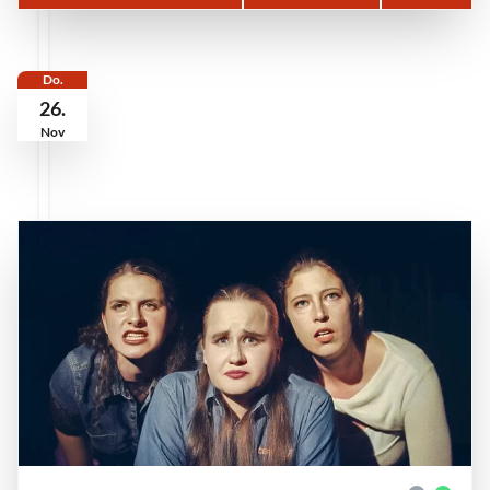
Do.
26.
Nov