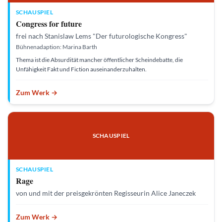
SCHAUSPIEL
Congress for future
frei nach Stanislaw Lems "Der futurologische Kongress"
Bühnenadaption: Marina Barth
Thema ist die Absurdität mancher öffentlicher Scheindebatte, die
Unfähigkeit Fakt und Fiction auseinanderzuhalten.
Zum Werk →
M
a
c
k
e
SCHAUSPIEL
f
i
s
c
h
|
SCHAUSPIEL
©
Rage
M
a
c
von und mit der preisgekrönten Regisseurin Alice Janeczek
k
e
f
i
Zum Werk →
s