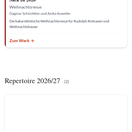
c
Weihnachtsrevue
h
o
Dagmar Schönleber und Anika Auweiler
l
t
Die kabarettistische Weihnachtsrevue für Rudolph Rotnasen und
e
n
Weihnachtshasser
|
©
H
i
Zum Werk →
l
d
e
g
a
r
t
S
c
h
Repertoire 2026/27
o
(2)
l
t
e
n
R
a
n
d
o
m