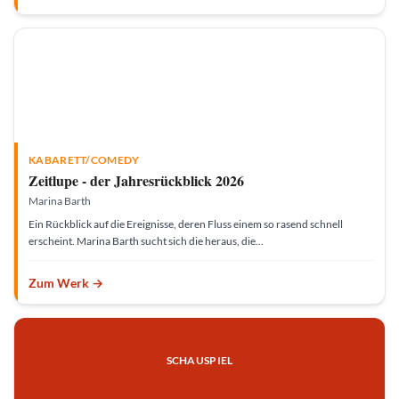
t
z
KABARETT/COMEDY
Zeitlupe - der Jahresrückblick 2026
Marina Barth
Ein Rückblick auf die Ereignisse, deren Fluss einem so rasend schnell
erscheint. Marina Barth sucht sich die heraus, die...
Zum Werk →
SCHAUSPIEL