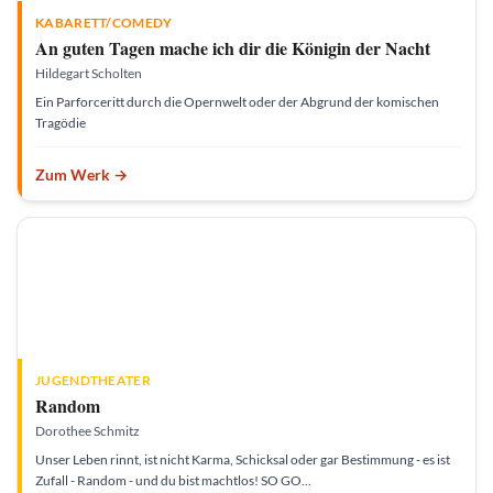
|
KABARETT/COMEDY
©
D
An guten Tagen mache ich dir die Königin der Nacht
e
n
Hildegart Scholten
n
i
Ein Parforceritt durch die Opernwelt oder der Abgrund der komischen
s
W
Tragödie
i
l
h
e
Zum Werk →
l
m
s
JUGENDTHEATER
Random
Dorothee Schmitz
Unser Leben rinnt, ist nicht Karma, Schicksal oder gar Bestimmung - es ist
Zufall - Random - und du bist machtlos! SO GO...