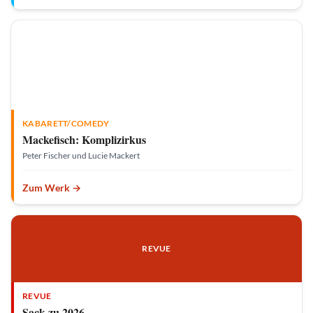
c
h
KABARETT/COMEDY
Mackefisch: Komplizirkus
Peter Fischer und Lucie Mackert
Zum Werk →
H
i
REVUE
l
d
e
g
a
REVUE
r
t
Sack zu 2026
S