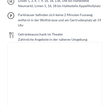
Linien 1, 3, 4, 7, 9, 16, 18, 136, 146 bis Haltestelle
Neumarkt; Linien 5, 16, 18 bis Haltestelle Appellhofplatz
Parkhäuser befinden sich keine 2 Minuten Fussweg
entfernt in der Wolfstrasse und am Gertrudenplatz ab 19
Uhr
Getränkeausschank im Theater
C
Zahlreiche Angebote in der näheren Umgebung
l
a
m
o
t
t
a
E
n
s
e
m
b
l
e
|
K
l
ü
n
g
e
l
p