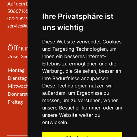
Auf dem Berlich 34
50667 Köln
Ihre Privatsphäre ist
0221 92 57 420
service@theatergemeinde-koeln.de
uns wichtig
Diese Website verwendet Cookies
Öffnungszeiten
und Targeting Technologien, um
Unser Service-Center ist zu folgenden Zeiten geöffnet
Ihnen ein besseres Internet-
Erlebnis zu ermöglichen und die
Montag
10:00 Uhr - 12:00 Uhr
Werbung, die Sie sehen, besser an
Dienstag
10:00 Uhr - 12:00 Uhr
Ihre Bedürfnisse anzupassen.
Diese Technologien nutzen wir
Mittwoch
10:00 Uhr - 12:00 Uhr
außerdem, um Ergebnisse zu
Donnerstag
10:00 Uhr - 12:00 Uhr
messen, um zu verstehen, woher
Freitag
geschlossen
unsere Besucher kommen oder um
unsere Website weiter zu
entwickeln.