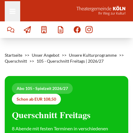
Zum Inhalt springen
Startseite
>>
Unser Angebot
>>
Unsere Kulturprogramme
>>
Querschnitt
>>
105 - Querschnitt Freitags | 2026/27
O
Abo 105 · Spielzeit 2026/27
l
g
a
Schon ab EUR 108,50
S
c
h
Querschnitt Freitags
e
p
s
|
K
8 Abende mit festen Terminen in verschiedenen
l
a