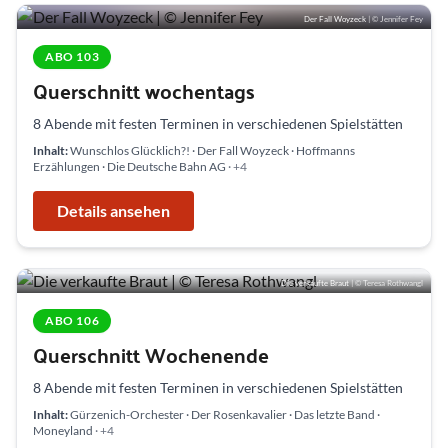
Der Fall Woyzeck
| © Jennifer Fey
ABO 103
Querschnitt wochentags
8 Abende mit festen Terminen in verschiedenen Spielstätten
Inhalt:
Wunschlos Glücklich?! · Der Fall Woyzeck · Hoffmanns
Erzählungen · Die Deutsche Bahn AG
· +4
Details ansehen
K
a
m
m
e
Die verkaufte Braut
| © Teresa Rothwangl
r
s
p
ABO 106
i
Querschnitt Wochenende
e
D
l
u
e
m
#
D
8 Abende mit festen Terminen in verschiedenen Spielstätten
u
1
i
s
E
e
t
Inhalt:
Gürzenich-Orchester · Der Rosenkavalier · Das letzte Band ·
i
O
d
F
f
Moneyland
· +4
r
S
i
r
e
e
D
a
c