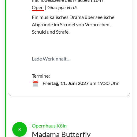
d
Oper
| Giuseppe Verdi
a
m
a
Ein musikalisches Drama über seelische
B
u
Abgründe im Strudel von Verbrechen,
t
t
Schuld und Strafe.
e
r
f
l
y
|
©
Lade Werkinhalt...
T
e
r
e
s
Termine:
a
R
Freitag, 11. Juni 2027
um 19:30 Uhr
o
t
h
w
a
n
g
l
Opernhaus Köln
8
Madama Butterfly