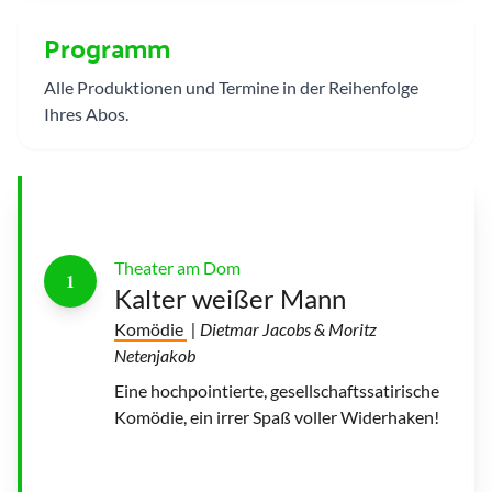
n
n
Programm
|
©
t
h
Alle Produktionen und Termine in der Reihenfolge
e
a
Ihres Abos.
t
e
r
a
m
d
o
m
Theater am Dom
1
Kalter weißer Mann
H
o
Komödie
| Dietmar Jacobs & Moritz
f
f
Netenjakob
m
a
n
Eine hochpointierte, gesellschaftssatirische
n
s
Komödie, ein irrer Spaß voller Widerhaken!
E
r
z
ä
h
l