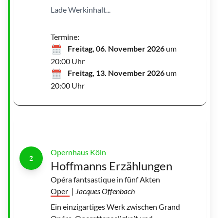
u
Lade Werkinhalt...
n
g
e
n
|
Termine:
©
T
Freitag, 06. November 2026
um
e
r
20:00 Uhr
e
s
Freitag, 13. November 2026
um
a
R
20:00 Uhr
o
t
h
w
a
n
g
l
Opernhaus Köln
2
Hoffmanns Erzählungen
Opéra fantsastique in fünf Akten
Oper
| Jacques Offenbach
Ein einzigartiges Werk zwischen Grand