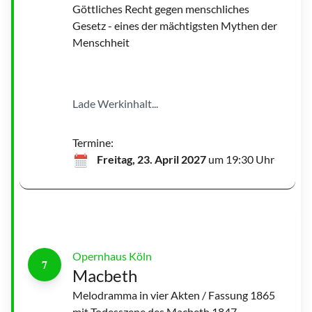
Göttliches Recht gegen menschliches
Gesetz - eines der mächtigsten Mythen der
M
a
Menschheit
c
b
e
t
h
|
©
Lade Werkinhalt...
T
e
r
e
s
Termine:
a
R
Freitag, 23. April 2027
um 19:30 Uhr
o
t
h
w
a
n
g
l
Opernhaus Köln
7
Macbeth
Melodramma in vier Akten / Fassung 1865
M
mit Todesszene des Macbeth 1847
a