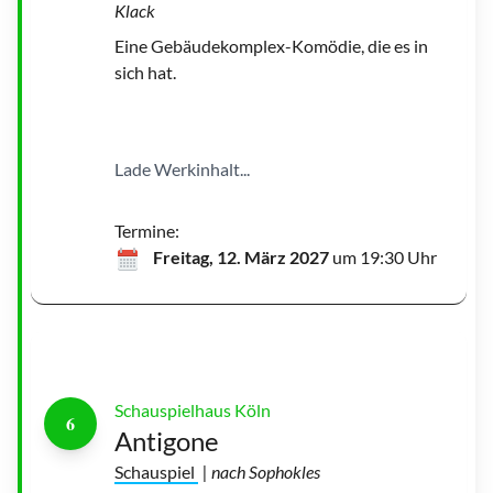
Klack
Eine Gebäudekomplex-Komödie, die es in
A
n
sich hat.
t
i
g
o
n
e
|
Lade Werkinhalt...
©
S
c
h
a
Termine:
u
s
Freitag, 12. März 2027
um 19:30 Uhr
p
i
e
l
K
ö
l
n
Schauspielhaus Köln
6
Antigone
Schauspiel
| nach Sophokles