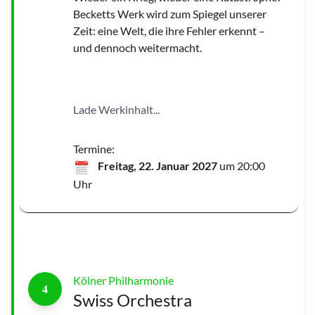
Becketts Werk wird zum Spiegel unserer
Zeit: eine Welt, die ihre Fehler erkennt –
und dennoch weitermacht.
O
l
g
Lade Werkinhalt...
a
S
c
h
e
Termine:
p
s
Freitag, 22. Januar 2027
um 20:00
|
©
Uhr
U
w
e
A
r
e
n
s
Kölner Philharmonie
I
4
n
Swiss Orchestra
b
e
s