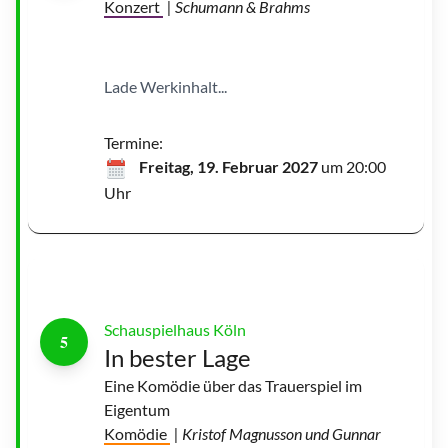
Konzert
| Schumann & Brahms
t
e
r
L
a
g
Lade Werkinhalt...
e
|
©
S
c
Termine:
h
a
Freitag, 19. Februar 2027
um 20:00
u
s
Uhr
p
i
e
l
K
ö
l
n
Schauspielhaus Köln
5
In bester Lage
Eine Komödie über das Trauerspiel im
Eigentum
Komödie
| Kristof Magnusson und Gunnar