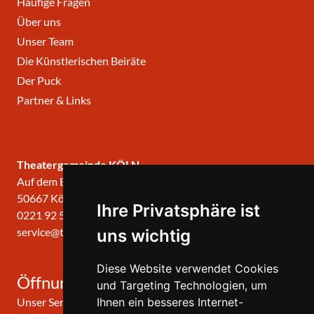
Häufige Fragen
Über uns
Unser Team
Die Künstlerischen Beiräte
Der Puck
Partner & Links
Theatergemeinde KÖLN
Auf dem Berlich 34
50667 Köln
Ihre Privatsphäre ist
0221 92 57 420
service@theatergemeinde-koeln.de
uns wichtig
Diese Website verwendet Cookies
Öffnungszeiten
und Targeting Technologien, um
Ihnen ein besseres Internet-
Unser Service-Center ist zu folgenden Zeiten geöffnet