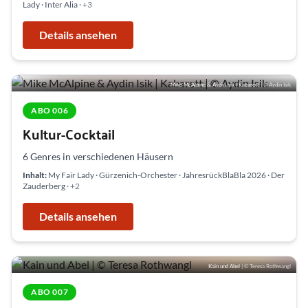
Lady · Inter Alia
· +3
Details ansehen
Mike McAlpine & Aydin Isik | Kabarett
| © Aydin Isik
ABO 006
Kultur-Cocktail
6 Genres in verschiedenen Häusern
Inhalt:
My Fair Lady · Gürzenich-Orchester · JahresrückBlaBla 2026 · Der
Zauderberg
· +2
Details ansehen
Kain und Abel
| © Teresa Rothwangl
ABO 007