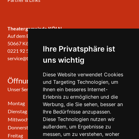
Theatergemeinde KÖLN
Auf dem Berlich 34
50667 Köln
Ihre Privatsphäre ist
0221 92 57 420
service@theatergemeinde-koeln.de
uns wichtig
Diese Website verwendet Cookies
Öffnungszeiten
und Targeting Technologien, um
Unser Service-Center ist zu folgenden Zeiten geöffnet
Ihnen ein besseres Internet-
Erlebnis zu ermöglichen und die
Montag
10:00 Uhr - 12:00 Uhr
Werbung, die Sie sehen, besser an
Dienstag
10:00 Uhr - 12:00 Uhr
Ihre Bedürfnisse anzupassen.
Diese Technologien nutzen wir
Mittwoch
10:00 Uhr - 12:00 Uhr
außerdem, um Ergebnisse zu
Donnerstag
10:00 Uhr - 12:00 Uhr
messen, um zu verstehen, woher
Freitag
geschlossen