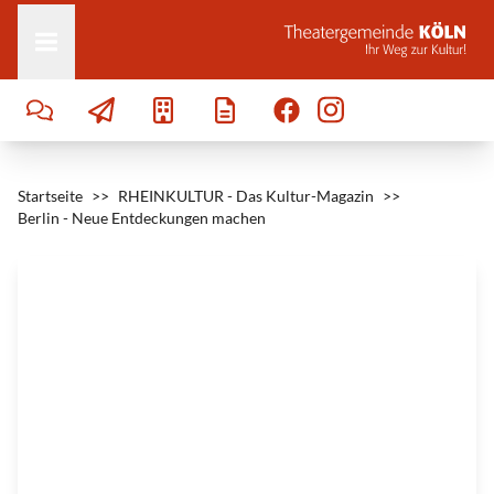
Zum Inhalt springen
e
l
F
ö
t
s
c
h
|
C
C
B
Y
-
Startseite
S
>>
RHEINKULTUR - Das Kultur-Magazin
>>
A
Berlin - Neue Entdeckungen machen
2
.
0