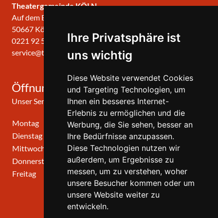
Theatergemeinde KÖLN
Auf dem Berlich 34
50667 Köln
Ihre Privatsphäre ist
0221 92 57 420
service@theatergemeinde-koeln.de
uns wichtig
Diese Website verwendet Cookies
Öffnungszeiten
und Targeting Technologien, um
Unser Service-Center ist zu folgenden Zeiten geöffnet
Ihnen ein besseres Internet-
Erlebnis zu ermöglichen und die
Montag
10:00 Uhr - 12:00 Uhr
Werbung, die Sie sehen, besser an
Dienstag
10:00 Uhr - 12:00 Uhr
Ihre Bedürfnisse anzupassen.
Diese Technologien nutzen wir
Mittwoch
10:00 Uhr - 12:00 Uhr
außerdem, um Ergebnisse zu
Donnerstag
10:00 Uhr - 12:00 Uhr
messen, um zu verstehen, woher
Freitag
geschlossen
unsere Besucher kommen oder um
unsere Website weiter zu
entwickeln.