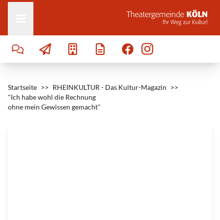
l
Zum Inhalt springen
s
.
.
.
|
©
M
e
y
e
r
O
r
i
Startseite
>>
RHEINKULTUR - Das Kultur-Magazin
>>
g
"Ich habe wohl die Rechnung
i
n
ohne mein Gewissen gemacht"
a
l
s