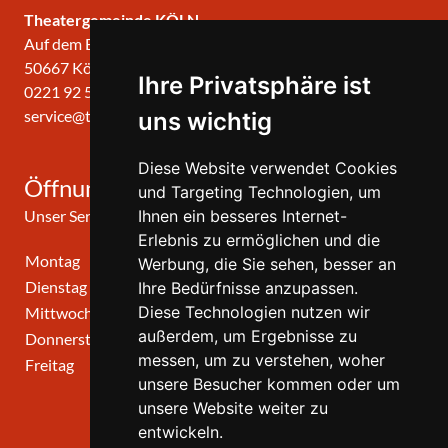
Theatergemeinde KÖLN
Auf dem Berlich 34
50667 Köln
Ihre Privatsphäre ist
0221 92 57 420
service@theatergemeinde-koeln.de
uns wichtig
Diese Website verwendet Cookies
Öffnungszeiten
und Targeting Technologien, um
Unser Service-Center ist zu folgenden Zeiten geöffnet
Ihnen ein besseres Internet-
Erlebnis zu ermöglichen und die
Montag
10:00 Uhr - 12:00 Uhr
Werbung, die Sie sehen, besser an
Dienstag
10:00 Uhr - 12:00 Uhr
Ihre Bedürfnisse anzupassen.
Diese Technologien nutzen wir
Mittwoch
10:00 Uhr - 12:00 Uhr
außerdem, um Ergebnisse zu
Donnerstag
10:00 Uhr - 12:00 Uhr
messen, um zu verstehen, woher
Freitag
geschlossen
unsere Besucher kommen oder um
unsere Website weiter zu
entwickeln.