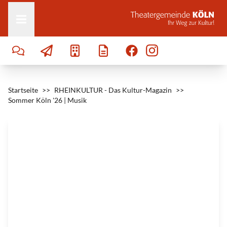
Zum Inhalt springen
L
o
g
o
|
©
S
o
m
m
e
Startseite
r
>>
RHEINKULTUR - Das Kultur-Magazin
>>
K
Sommer Köln '26 | Musik
ö
l
n