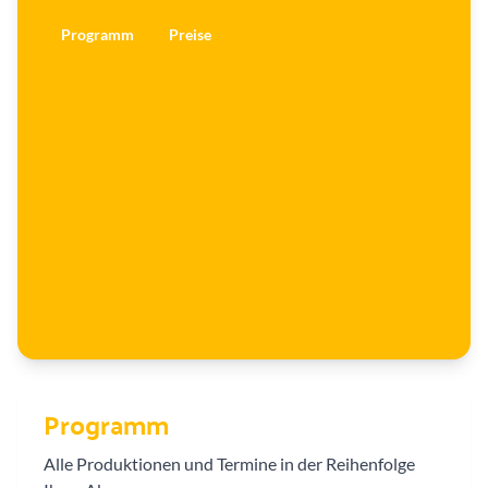
n
g
e
Programm
Preise
r
e
r
Programm
Alle Produktionen und Termine in der Reihenfolge