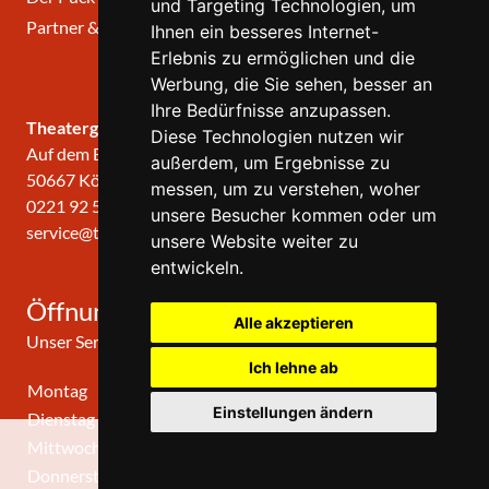
und Targeting Technologien, um
Partner & Links
Ihnen ein besseres Internet-
Erlebnis zu ermöglichen und die
Werbung, die Sie sehen, besser an
Ihre Bedürfnisse anzupassen.
Theatergemeinde KÖLN
Diese Technologien nutzen wir
Auf dem Berlich 34
außerdem, um Ergebnisse zu
50667 Köln
messen, um zu verstehen, woher
0221 92 57 420
unsere Besucher kommen oder um
service@theatergemeinde-koeln.de
unsere Website weiter zu
entwickeln.
Öffnungszeiten
Alle akzeptieren
Unser Service-Center ist zu folgenden Zeiten geöffnet
Ich lehne ab
Montag
10:00 Uhr - 12:00 Uhr
Einstellungen ändern
Dienstag
10:00 Uhr - 12:00 Uhr
Mittwoch
10:00 Uhr - 12:00 Uhr
0
Donnerstag
10:00 Uhr - 12:00 Uhr