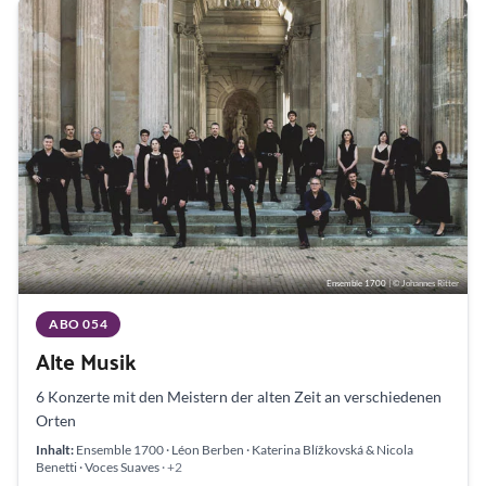
Ensemble 1700
| © Johannes Ritter
ABO 054
Alte Musik
6 Konzerte mit den Meistern der alten Zeit an verschiedenen
Orten
Inhalt:
Ensemble 1700 · Léon Berben · Katerina Blížkovská & Nicola
Benetti · Voces Suaves
· +2