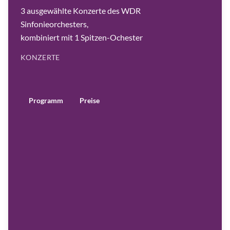
e
v
3 ausgewählte Konzerte des WDR
a
|
Sinfonieorchesters,
©
M
kombiniert mit 1 Spitzen-Ochester
a
x
i
m
KONZERTE
A
b
r
o
s
s
i
Programm
Preise
m
o
w
Y
u
l
i
a
n
n
a
A
v