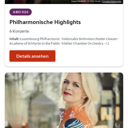
Joana Mallwitz
| © Köln Musik
|
Creative Commons
ABO 026
Philharmonische Highlights
6 Konzerte
Inhalt:
Luxembourg Philharmonic · Nationales Sinfonieorchester Litauen ·
Academy of St Martin in the Fields · Mahler Chamber Orchestra
· +2
Details ansehen