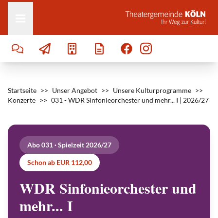
Zum Inhalt springen
Startseite
>>
Unser Angebot
>>
Unsere Kulturprogramme
>>
Konzerte
>>
031 - WDR Sinfonieorchester und mehr... I | 2026/27
Abo 031 · Spielzeit 2026/27
Y
u
l
Schon ab EUR 112,00
i
a
n
WDR Sinfonieorchester und
n
a
A
mehr... I
v
d
e