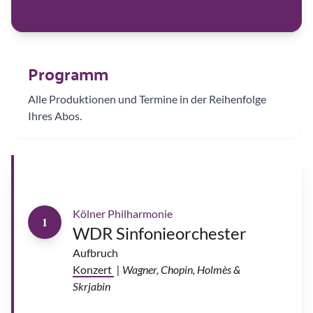
d
e
e
v
a
|
©
M
Programm
a
x
i
m
Alle Produktionen und Termine in der Reihenfolge
A
b
Ihres Abos.
r
o
s
s
i
m
o
w
Kölner Philharmonie
1
WDR Sinfonieorchester
P
a
b
Aufbruch
l
o
Konzert
| Wagner, Chopin, Holmès &
H
e
Skrjabin
r
a
s