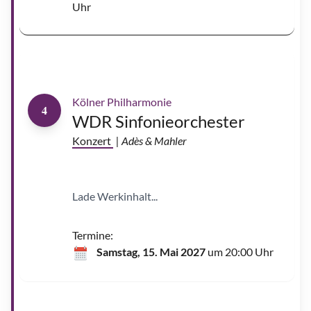
Uhr
a
S
a
r
a
s
t
e
Kölner Philharmonie
4
WDR Sinfonieorchester
Konzert
| Adès & Mahler
Lade Werkinhalt...
Termine:
Samstag, 15. Mai 2027
um 20:00 Uhr