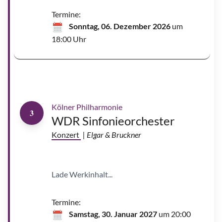
o
n
Termine:
L
o
Sonntag, 06. Dezember 2026
um
u
i
18:00 Uhr
s
V
J
u
u
i
k
t
k
t
a
o
-
n
P
e
k
k
Kölner Philharmonie
a
3
S
WDR Sinfonieorchester
a
r
a
Konzert
| Elgar & Bruckner
s
t
e
|
©
J
Lade Werkinhalt...
u
k
k
a
-
Termine:
P
e
Samstag, 30. Januar 2027
um 20:00
k
k