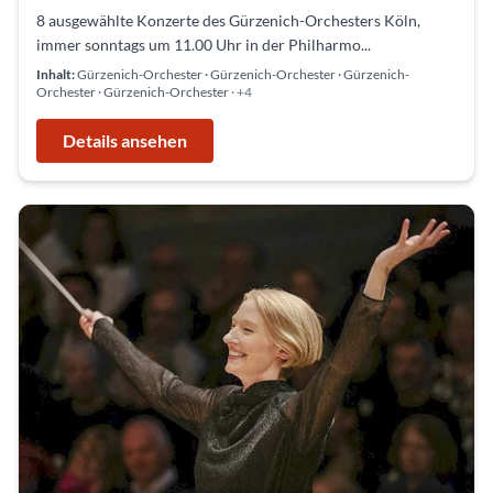
8 ausgewählte Konzerte des Gürzenich-Orchesters Köln,
immer sonntags um 11.00 Uhr in der Philharmo...
Inhalt:
Gürzenich-Orchester · Gürzenich-Orchester · Gürzenich-
Orchester · Gürzenich-Orchester
· +4
Details ansehen