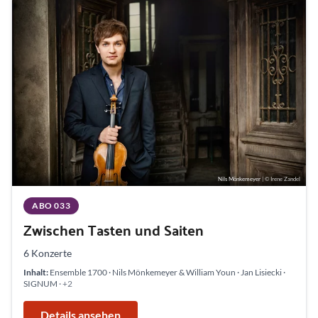
Nils Mönkemeyer
| © Irene Zandel
ABO 033
Zwischen Tasten und Saiten
6 Konzerte
Inhalt:
Ensemble 1700 · Nils Mönkemeyer & William Youn · Jan Lisiecki ·
SIGNUM
· +2
Details ansehen