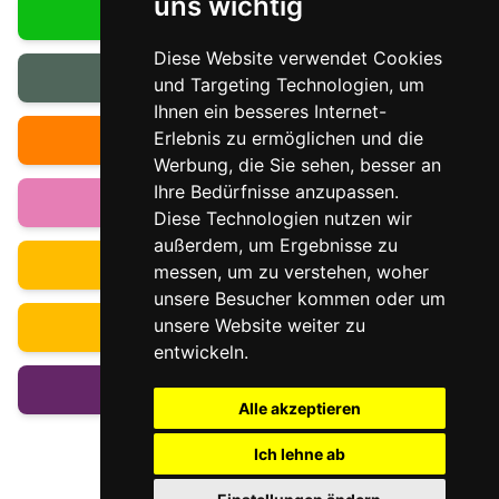
uns wichtig
f
|
Querschnitt
©
h
n
e
©
M
e
e
l
C
a
r
u
d
h
r
H
n
Diese Website verwendet Cookies
r
c
o
s
Ihre Wahl
i
e
r
|
und Targeting Technologien, um
s
l
n
©
t
U
e
S
Ihnen ein besseres Internet-
o
r
t
p
l
A
Kabarett & Co
u
Erlebnis zu ermöglichen und die
h
a
y
d
e
u
n
i
Werbung, die Sie sehen, besser an
r
b
u
o
H
r
P
Ihre Bedürfnisse anzupassen.
o
Spezielles
|
r
r
©
a
Diese Technologien nutzen wir
n
M
m
e
u
u
außerdem, um Ergebnisse zu
h
d
Kinder & Jugendliche
s
i
messen, um zu verstehen, woher
i
y
n
a
unsere Besucher kommen oder um
A
k
Jugendprogramme
unsere Website weiter zu
g
u
entwickeln.
n
Konzerte
Alle akzeptieren
Ich lehne ab