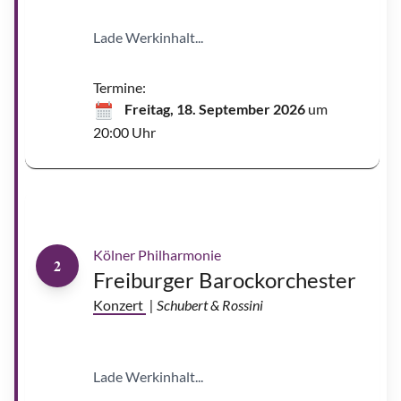
-
C
a
Lade Werkinhalt...
s
a
d
o
|
Termine:
©
J
Freitag, 18. September 2026
um
a
v
20:00 Uhr
i
e
G
r
a
S
u
a
t
l
i
a
e
s
r
C
a
p
Kölner Philharmonie
u
2
c
Freiburger Barockorchester
o
n
|
Konzert
| Schubert & Rossini
©
F
o
u
n
d
Lade Werkinhalt...
a
t
i