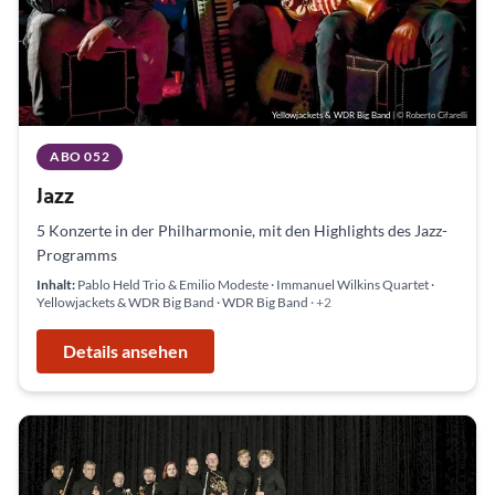
Yellowjackets & WDR Big Band
| © Roberto Cifarelli
ABO 052
Jazz
5 Konzerte in der Philharmonie, mit den Highlights des Jazz-
Programms
Inhalt:
Pablo Held Trio & Emilio Modeste · Immanuel Wilkins Quartet ·
Yellowjackets & WDR Big Band · WDR Big Band
· +2
Details ansehen