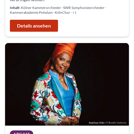
Inhalt:
Kölner Kammerorchester · SWR Symphonieorchester ·
Kammerakademie Potsdam · KölnChor
· +1
Details ansehen
Angélique Kidjo
| © Brantly Gutierrez
ABO 048