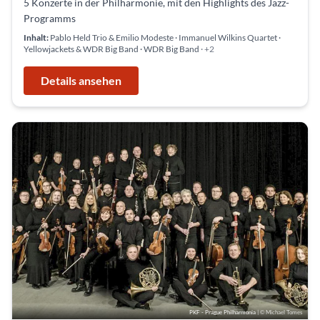
5 Konzerte in der Philharmonie, mit den Highlights des Jazz-
Programms
Inhalt:
Pablo Held Trio & Emilio Modeste · Immanuel Wilkins Quartet ·
Yellowjackets & WDR Big Band · WDR Big Band
· +2
Details ansehen
PKF - Prague Philharmonia
| © Michael Tomes