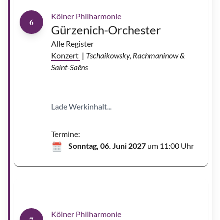
Kölner Philharmonie
6
Gürzenich-Orchester
Alle Register
Konzert
| Tschaikowsky, Rachmaninow &
Saint-Saëns
P
a
u
l
L
Lade Werkinhalt...
e
w
i
s
|
Termine:
©
P
Sonntag, 06. Juni 2027
um 11:00 Uhr
a
u
l
L
M
e
i
w
c
i
h
s
a
e
l
S
Kölner Philharmonie
a
7