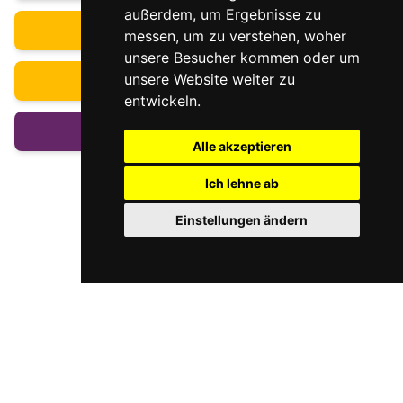
e
u
u
außerdem, um Ergebnisse zu
h
d
Kinder & Jugendliche
s
i
messen, um zu verstehen, woher
i
y
n
a
unsere Besucher kommen oder um
A
k
Jugendprogramme
unsere Website weiter zu
g
u
entwickeln.
n
Konzerte
Alle akzeptieren
Ich lehne ab
Einstellungen ändern
0
Folgen Sie uns auf Facebook