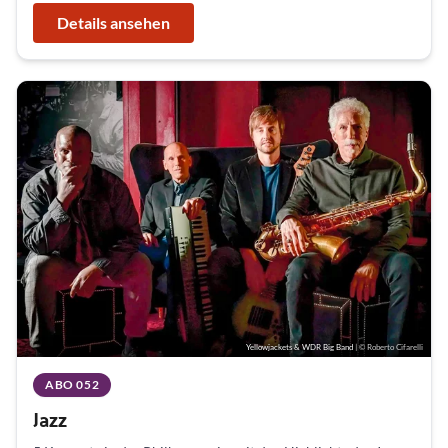
Details ansehen
Yellowjackets & WDR Big Band
| © Roberto Cifarelli
ABO 052
Jazz