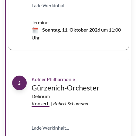
|
Lade Werkinhalt...
©
L
o
r
e
Termine:
l
e
Sonntag, 11. Oktober 2026
um 11:00
i
H
Uhr
e
y
l
i
g
A
e
n
r
d
s
r
e
s
O
Kölner Philharmonie
r
2
o
Gürzenich-Orchester
z
c
o
Delirium
-
E
Konzert
| Robert Schumann
s
t
r
a
d
a
Lade Werkinhalt...
|
©
W