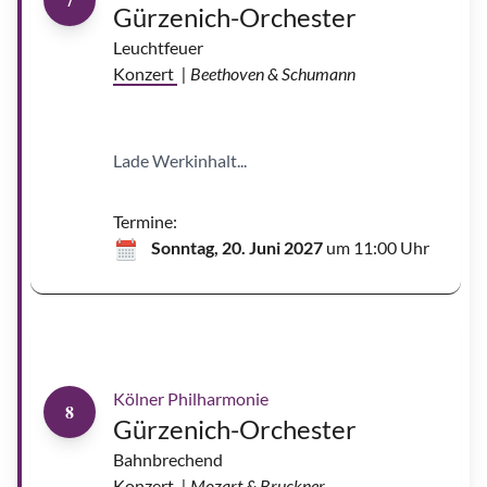
n
Gürzenich-Orchester
d
e
r
Leuchtfeuer
l
i
Konzert
| Beethoven & Schumann
n
g
|
©
M
i
Lade Werkinhalt...
c
h
a
e
l
Termine:
S
a
Sonntag, 20. Juni 2027
um 11:00 Uhr
n
d
e
r
l
i
n
g
Kölner Philharmonie
8
Gürzenich-Orchester
Bahnbrechend
Konzert
| Mozart & Bruckner