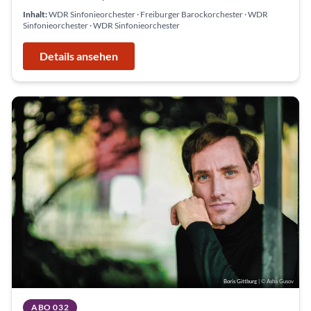
Inhalt:
WDR Sinfonieorchester · Freiburger Barockorchester · WDR
Sinfonieorchester · WDR Sinfonieorchester
Details ansehen
Boris Gittburg
| © Asha Gusov
ABO 032