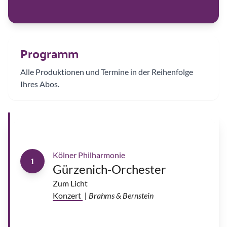
E
s
t
r
a
d
a
|
Programm
©
J
u
l
Alle Produktionen und Termine in der Reihenfolge
i
a
Ihres Abos.
S
e
l
l
m
a
n
n
R
i
Kölner Philharmonie
c
1
c
Gürzenich-Orchester
a
r
d
Zum Licht
o
M
Konzert
| Brahms & Bernstein
i
n
a
s
i