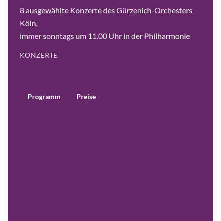
e
n
8 ausgewählte Konzerte des Gürzenich-Orchesters
t
e
Köln,
r
|
immer sonntags um 11.00 Uhr in der Philharmonie
©
D
o
v
KONZERTE
i
l
e
S
e
r
m
Programm
Preise
o
k
a
A
n
d
r
e
s
O
r
o
z
o
-