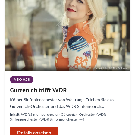
Iveta Apkalna
| © Aiga Redmane
ABO 028
Gürzenich trifft WDR
Kölner Sinfonieorchester von Weltrang: Erleben Sie das
Gürzenich-Orchester und das WDR Sinfonieorch...
Inhalt:
WDR Sinfonieorchester · Gürzenich-Orchester · WDR
Sinfonieorchester · WDR Sinfonieorchester
· +4
Details ansehen