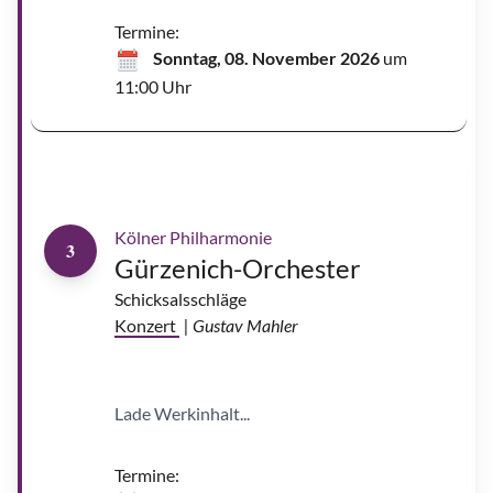
e
r
Termine:
n
e
Sonntag, 08. November 2026
um
r
K
11:00 Uhr
m
e
t
i
t
s
c
h
S
e
Kölner Philharmonie
b
3
a
Gürzenich-Orchester
s
t
i
Schicksalsschläge
a
n
Konzert
| Gustav Mahler
K
o
h
l
h
e
Lade Werkinhalt...
p
p
|
©
C
Termine:
h
r