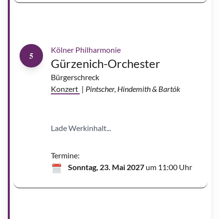
n
d
e
l
C
a
m
Kölner Philharmonie
e
5
r
Gürzenich-Orchester
o
n
C
Bürgerschreck
a
r
Konzert
| Pintscher, Hindemith & Bartók
p
e
n
t
e
r
Lade Werkinhalt...
|
©
D
o
v
Termine:
i
l
Sonntag, 23. Mai 2027
um 11:00 Uhr
e
S
e
r
m
o
k
a