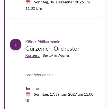
Sonntag, 06. Dezember 2026
um
i
s
11:00 Uhr
t
i
a
n
P
a
F
l
r
m
a
n
k
-
Kölner Philharmonie
P
4
e
Gürzenich-Orchester
t
e
r
Konzert
| Bartók & Wagner
Z
i
m
m
e
r
Lade Werkinhalt...
m
a
n
n
|
Termine:
©
I
Sonntag, 17. Januar 2027
um 11:00
r
e
Uhr
n
e
Z
a