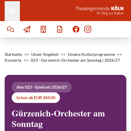
Zum Inhalt springen
Startseite
>>
Unser Angebot
>>
Unsere Kulturprogramme
>>
Konzerte
>>
023 - Gürzenich-Orchester am Sonntag | 2026/27
Abo 023 · Spielzeit 2026/27
C
a
Schon ab EUR 184,00
m
e
r
Gürzenich-Orchester am
o
n
C
Sonntag
a
r
p