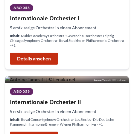
ABO 058
Internationale Orchester I
5 erstklassige Orchester in einem Abonnement
Inhalt:
Mahler Academy Orchestra · Gewandhausorchester Leipzig ·
Chicago Symphony Orchestra · Royal Stockholm Philharmonic Orchestra
· +1
Details ansehen
K
a
m
m
e
Antoine Tamestit
| © Lenaka.net
r
s
p
ABO 059
i
Internationale Orchester II
e
D
l
u
e
m
#
D
5 erstklassige Orchester in einem Abonnement
u
1
i
s
E
e
t
Inhalt:
Royal Concertgebouw Orchestra · Les Siècles · Die Deutsche
i
O
d
F
f
Kammerphilharmonie Bremen · Wiener Philharmoniker
· +1
r
S
i
r
e
e
D
a
c
ä
r
s
e
u
h
u
s