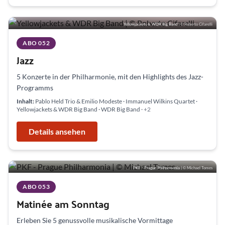
Yellowjackets & WDR Big Band
| © Roberto Cifarelli
ABO 052
Jazz
5 Konzerte in der Philharmonie, mit den Highlights des Jazz-
Programms
Inhalt:
Pablo Held Trio & Emilio Modeste · Immanuel Wilkins Quartet ·
Yellowjackets & WDR Big Band · WDR Big Band
· +2
Details ansehen
PKF - Prague Philharmonia
| © Michael Tomes
ABO 053
Matinée am Sonntag
Erleben Sie 5 genussvolle musikalische Vormittage