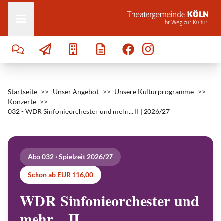
Zum Inhalt springen
Startseite
>>
Unser Angebot
>>
Unsere Kulturprogramme
>>
Konzerte
>>
032 - WDR Sinfonieorchester und mehr... II | 2026/27
Abo 032 · Spielzeit 2026/27
Schon ab EUR 116,00
WDR Sinfonieorchester und
B
mehr... II
o
r