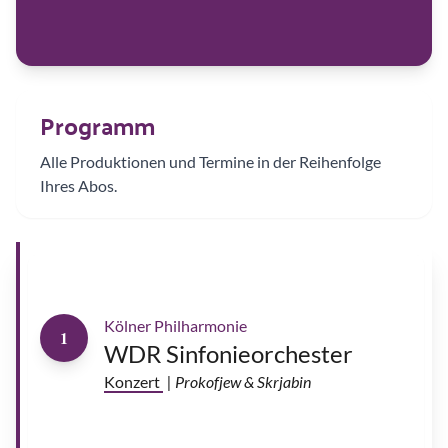
r
i
s
G
i
t
t
b
u
Programm
r
g
|
©
Alle Produktionen und Termine in der Reihenfolge
S
a
Ihres Abos.
s
h
a
G
u
s
o
v
Kölner Philharmonie
1
WDR Sinfonieorchester
Konzert
| Prokofjew & Skrjabin
J
a
m
e
s