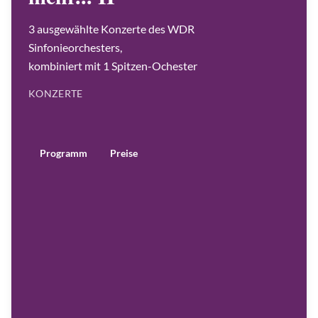
i
s
G
3 ausgewählte Konzerte des WDR
i
t
Sinfonieorchesters,
t
b
kombiniert mit 1 Spitzen-Ochester
u
r
g
|
KONZERTE
©
A
s
h
a
G
u
Programm
Preise
s
o
v
B
o