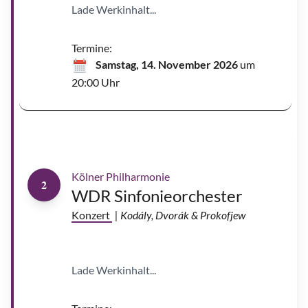
Lade Werkinhalt...
E
h
n
e
s
Termine:
|
©
Samstag, 14. November 2026
um
J
a
20:00 Uhr
m
e
s
E
h
n
e
s
Kölner Philharmonie
2
WDR Sinfonieorchester
J
u
l
Konzert
| Kodály, Dvorák & Prokofjew
i
a
L
e
z
h
Lade Werkinhalt...
n
e
v
a
|