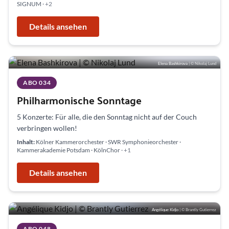
SIGNUM
· +2
Details ansehen
Elena Bashkirova
| © Nikolaj Lund
ABO 034
Philharmonische Sonntage
5 Konzerte: Für alle, die den Sonntag nicht auf der Couch
verbringen wollen!
Inhalt:
Kölner Kammerorchester · SWR Symphonieorchester ·
Kammerakademie Potsdam · KölnChor
· +1
Details ansehen
Angélique Kidjo
| © Brantly Gutierrez
ABO 048