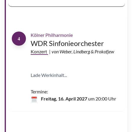
g
g
r
e
v
e
Kölner Philharmonie
4
WDR Sinfonieorchester
Konzert
| von Weber, Lindberg & Prokofjew
Lade Werkinhalt...
Termine:
Freitag, 16. April 2027
um 20:00 Uhr