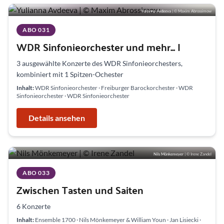
Yulianna Avdeeva
| © Maxim Abrossimow
ABO 031
WDR Sinfonieorchester und mehr... I
3 ausgewählte Konzerte des WDR Sinfonieorchesters,
kombiniert mit 1 Spitzen-Ochester
Inhalt:
WDR Sinfonieorchester · Freiburger Barockorchester · WDR
Sinfonieorchester · WDR Sinfonieorchester
Details ansehen
Nils Mönkemeyer
| © Irene Zandel
ABO 033
Zwischen Tasten und Saiten
6 Konzerte
Inhalt:
Ensemble 1700 · Nils Mönkemeyer & William Youn · Jan Lisiecki ·