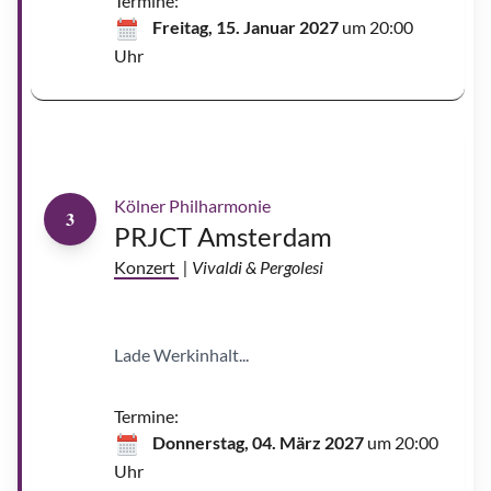
Termine:
©
E
Freitag, 15. Januar 2027
um 20:00
m
i
Uhr
l
M
a
t
v
e
L
e
u
v
c
a
s
&
Kölner Philharmonie
A
3
r
PRJCT Amsterdam
t
h
u
Konzert
| Vivaldi & Pergolesi
r
J
u
s
s
e
Lade Werkinhalt...
n
|
©
M
a
Termine:
r
c
Donnerstag, 04. März 2027
um 20:00
o
B
Uhr
o
r