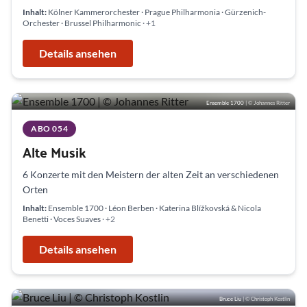
Inhalt:
Kölner Kammerorchester · Prague Philharmonia · Gürzenich-
Orchester · Brussel Philharmonic
· +1
Details ansehen
Ensemble 1700
| © Johannes Ritter
ABO 054
Alte Musik
6 Konzerte mit den Meistern der alten Zeit an verschiedenen
Orten
Inhalt:
Ensemble 1700 · Léon Berben · Katerina Blížkovská & Nicola
Benetti · Voces Suaves
· +2
Details ansehen
Bruce Liu
| © Christoph Kostlin