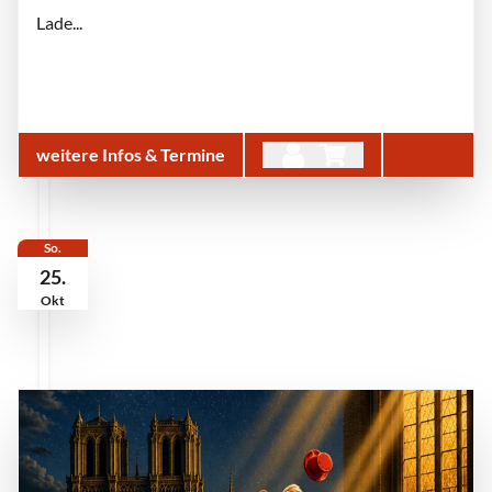
Lade...
weitere Infos & Termine
So.
25.
Okt