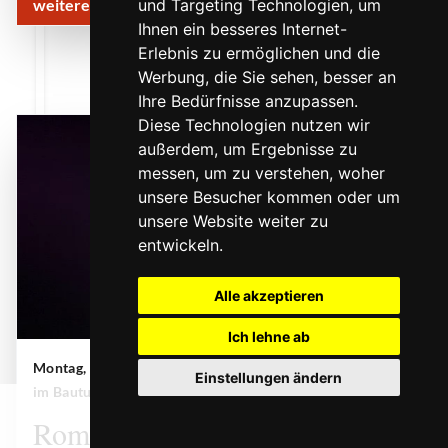
weitere Infos & Termine
und Targeting Technologien, um
Ihnen ein besseres Internet-
Erlebnis zu ermöglichen und die
Werbung, die Sie sehen, besser an
Ihre Bedürfnisse anzupassen.
Diese Technologien nutzen wir
außerdem, um Ergebnisse zu
messen, um zu verstehen, woher
unsere Besucher kommen oder um
unsere Website weiter zu
entwickeln.
Alle akzeptieren
Ich lehne ab
Montag, 26. Oktober 2026 | 20:00 Uhr
| Theater
Einstellungen ändern
Romeo und Julia. Ich fühl's nicht
| © Laura Thomas
im Bauturm
0
Romeo und Julia. Ich fühl´s