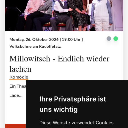
Montag, 26. Oktober 2026 | 19:00 Uhr
|
Millowitsch_Volksbuehne_Rudolfplatz_c_Laura_Thomas
| © Laura Thomas
Volksbühne am Rudolfplatz
Millowitsch - Endlich wieder
lachen
Komödie
Ein Theaterstück über das Phänomen Willy Millowitsch
Lade...
Ihre Privatsphäre ist
uns wichtig
Diese Website verwendet Cookies